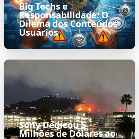
Big Techs e
Responsabilidade: O
Dilema dos Conteúdos
Usuários
Sony Dedicou 5
Milhões de Dólares ao