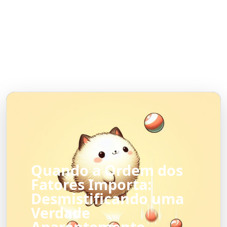
Quando a Ordem dos
Fatores Importa:
Desmistificando uma
Verdade
Aparentemente