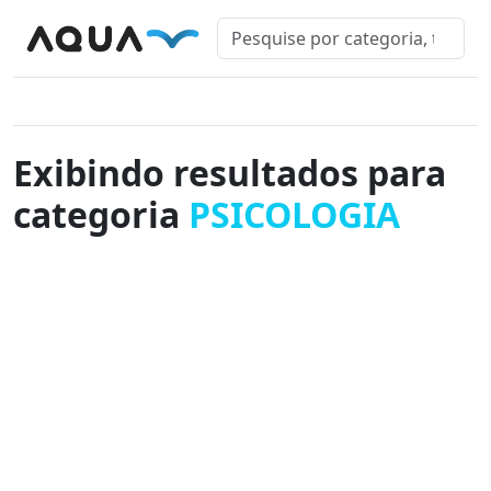
Exibindo resultados para
categoria
PSICOLOGIA