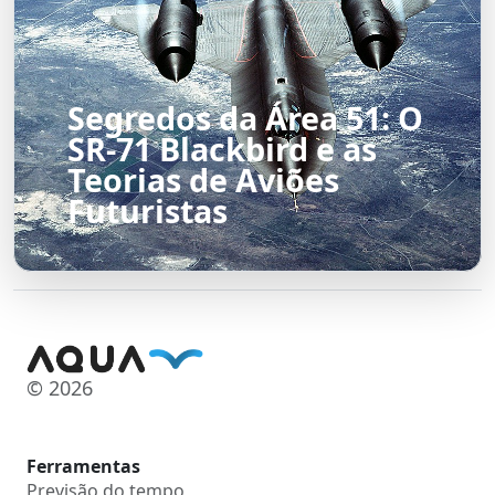
Segredos da Área 51: O
SR-71 Blackbird e as
Teorias de Aviões
Futuristas
© 2026
Ferramentas
Previsão do tempo