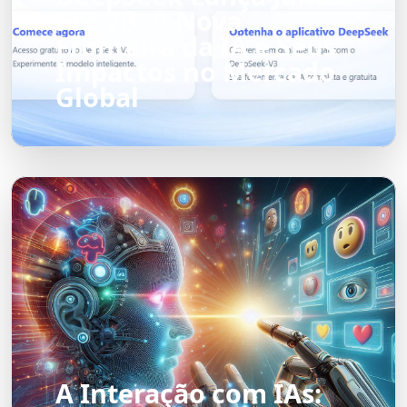
Pro 7B: A Nova
Fronteira da IA e Seus
Impactos no Mercado
Global
A Interação com IAs: