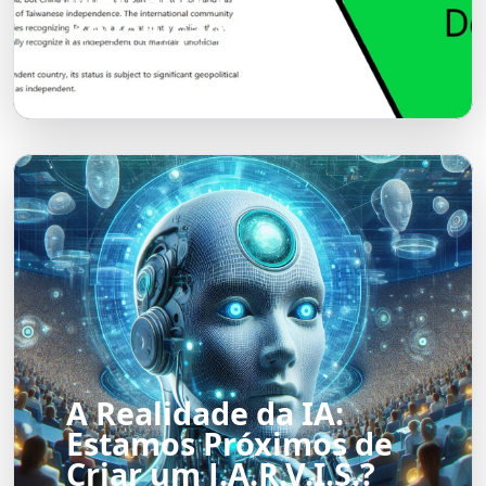
Revolução em
Andamento
A Realidade da IA:
Estamos Próximos de
Criar um J.A.R.V.I.S.?