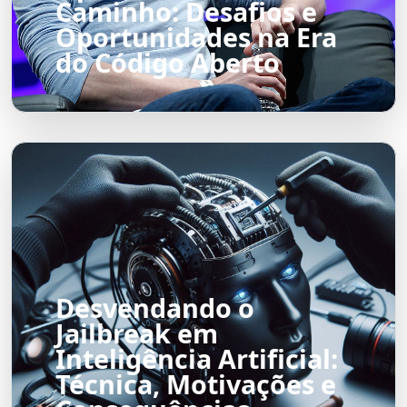
Caminho: Desafios e
Oportunidades na Era
do Código Aberto
Desvendando o
Jailbreak em
Inteligência Artificial:
Técnica, Motivações e