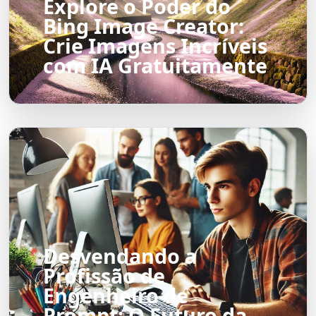
Explore o Poder do
Bing Image Creator:
Crie Imagens Incríveis
com IA Gratuitamente
Desvendando a
Profissão de
Engenheiro de
Prompt: O Futuro da