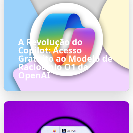
A Revolução do
Copilot: Acesso
Gratuito ao Modelo de
Raciocínio O1 da
OpenAI