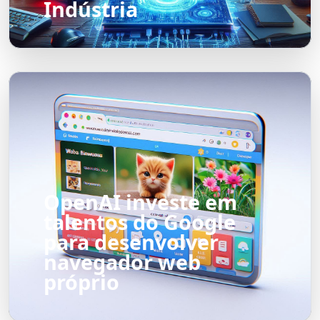
Indústria
OpenAI investe em
talentos do Google
para desenvolver
navegador web
próprio