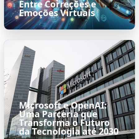
Entre Correções e
Emoções Virtuais
Microsoft e OpenAI:
Uma Parceria que
Transforma o Futuro
da Tecnologia até 2030