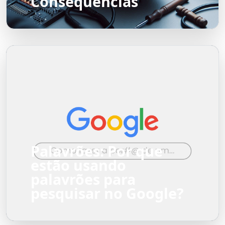
Consequências
Palavrões: Por que
estão usando
palavrões para
pesquisar no Google?