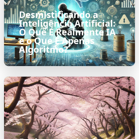
Desmistificando a
Inteligência Artificial:
O Que É Realmente IA
e o Que É Apenas
Algoritmo?