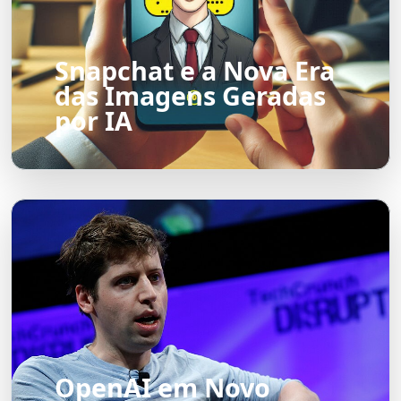
Snapchat e a Nova Era
das Imagens Geradas
por IA
OpenAI em Novo