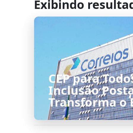
Exibindo resulta
CEP para Todos
Inclusão Post
Transforma o B