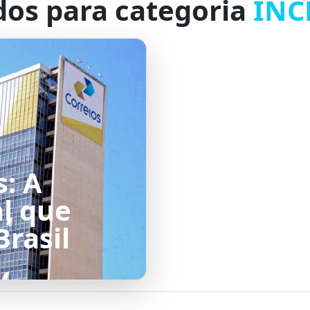
dos para categoria
INC
: A
al que
rasil