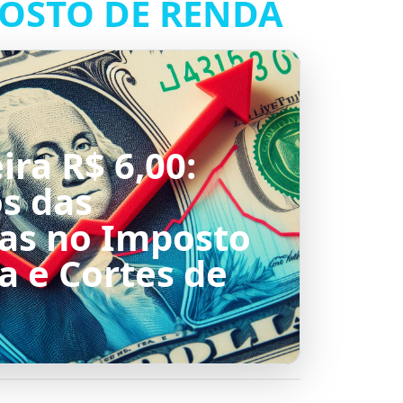
OSTO DE RENDA
ira R$ 6,00:
s das
s no Imposto
a e Cortes de