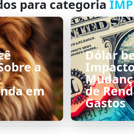
dos para categoria
IMP
cê
Dólar be
Sobre a
Impacto
Mudança
enda em
de Rend
Gastos