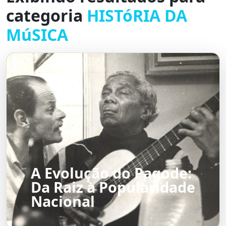
categoria
HISTóRIA DA
MúSICA
A Evolução do Pagode:
Da Raiz à Popularidade
Nacional