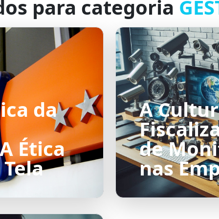
dos para categoria
GES
ica da
A Cultur
Fiscaliz
A Ética
de Mon
 Tela
nas Emp