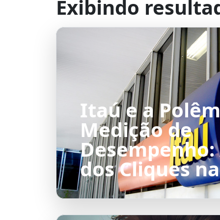
Exibindo resulta
Itaú e a Polêm
Medição de
Desempenho: 
dos Cliques na