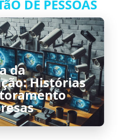
TãO DE PESSOAS
a da
ação: Histórias
itoramento
resas