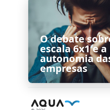
O debate sobr
escala 6x1 e a
autonomia da
empresas