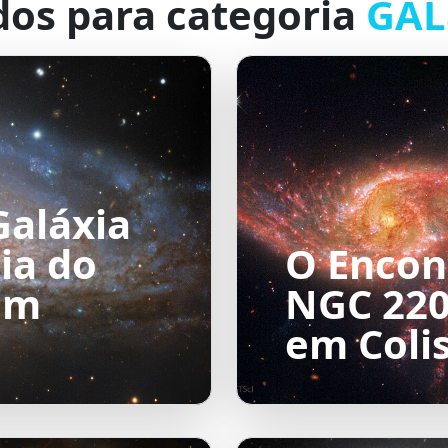
dos para categoria
GAL
Galáxia
ia do
O Encont
em
NGC 220
em Coli