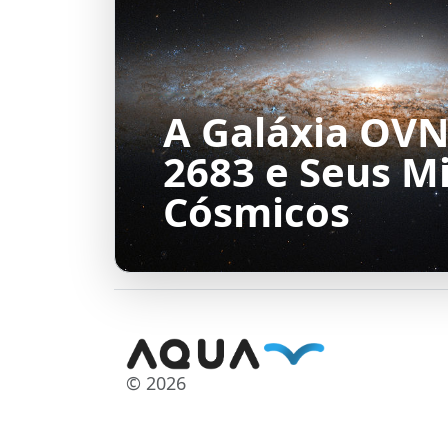
A Galáxia OVN
2683 e Seus Mi
Cósmicos
© 2026