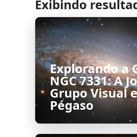
Exibindo resulta
Explorando a 
NGC 7331: A Jo
Grupo Visual 
Pégaso