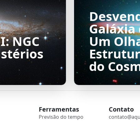
Desven
Galáxia
I: NGC
Um Olha
stérios
Estrutur
do Cos
Ferramentas
Contato
Previsão do tempo
contato@aqu