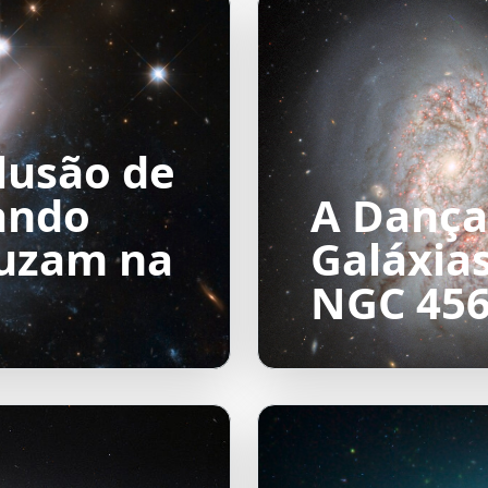
lusão de
ando
A Dança
ruzam na
Galáxia
NGC 45