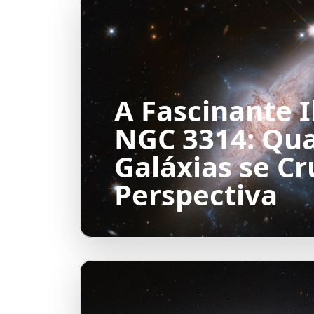
A Fascinante I
NGC 3314: Qu
Galáxias se C
Perspectiva