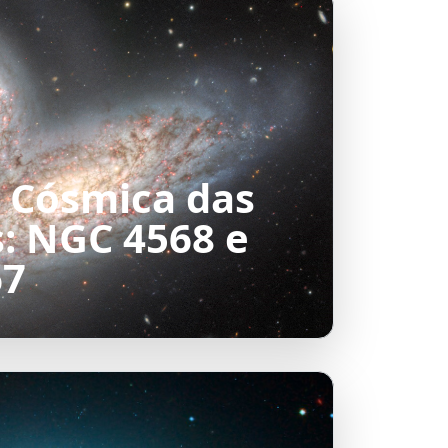
 Cósmica das
s: NGC 4568 e
67