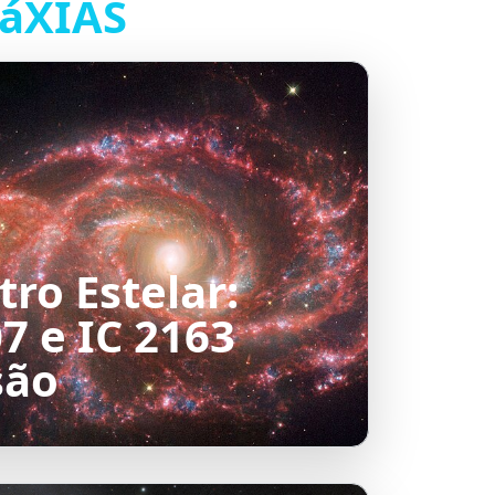
áXIAS
ro Estelar:
7 e IC 2163
são