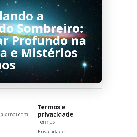
dando a
 do Sombreiro:
r Profundo na
a e Mistérios
mos
Termos e
privacidade
ajornal.com
Termos
Privacidade