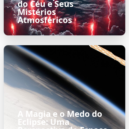
do Céu e Seus
Mistérios
Atmosféricos
A Magia e o Medo do
Eclipse: Uma