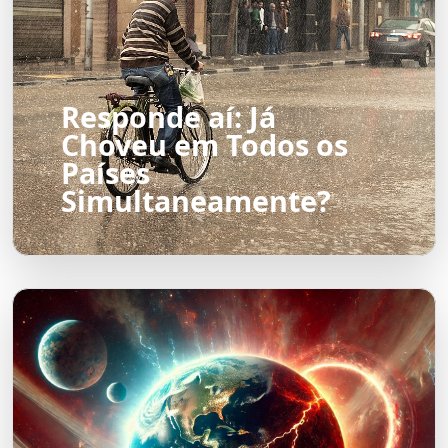
Responde aí: Já
Choveu em Todos os
Países
Simultaneamente?