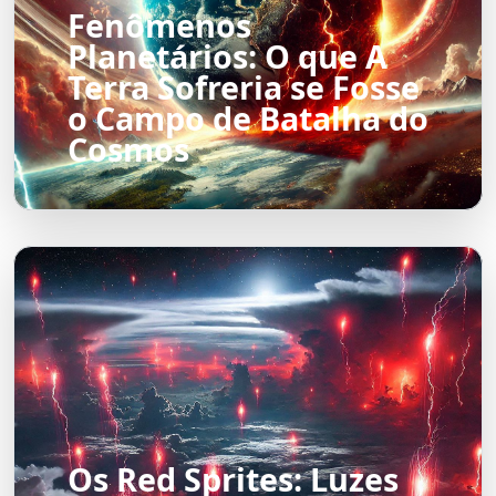
Fenômenos
Planetários: O que A
Terra Sofreria se Fosse
o Campo de Batalha do
Cosmos
Os Red Sprites: Luzes