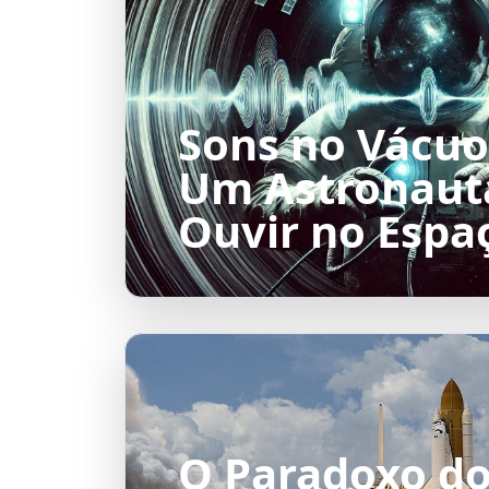
Sons no Vácuo
Um Astronaut
Ouvir no Espa
O Paradoxo d