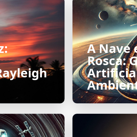
z:
A Nave 
Rosca: 
Rayleigh
Artifici
Ambient