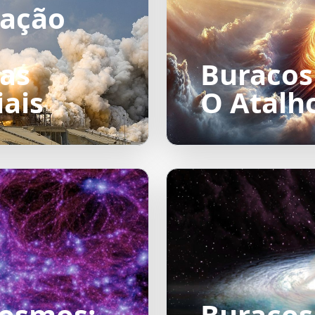
lação
as
Buracos
iais
O Atalh
Cosmos:
Buracos