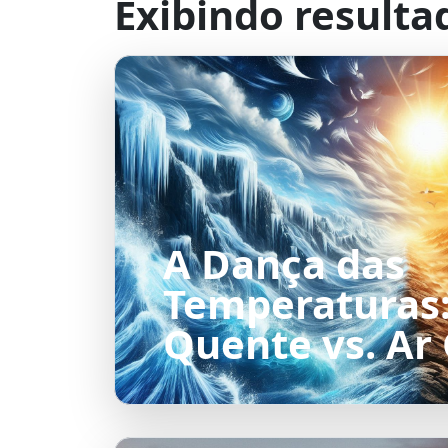
Exibindo resulta
A Dança das
Temperaturas:
Quente vs. Ar