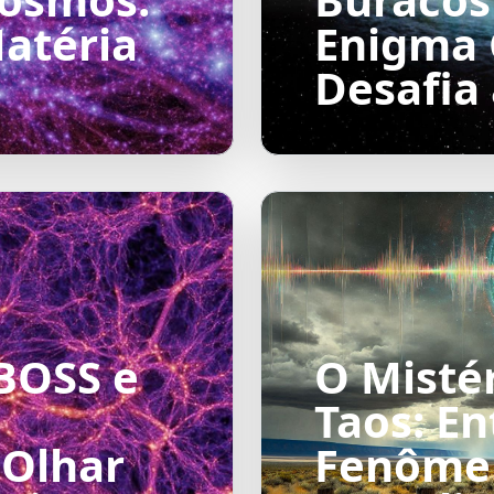
Matéria
Enigma 
Desafia 
BOSS e
O Misté
Taos: E
 Olhar
Fenôme