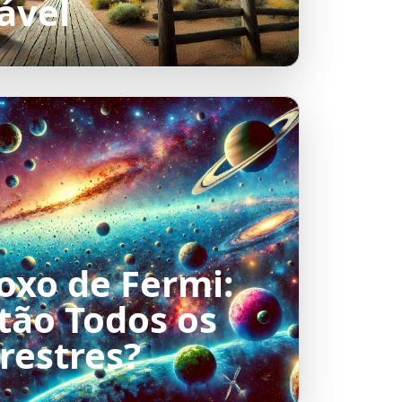
ável
oxo de Fermi:
tão Todos os
restres?