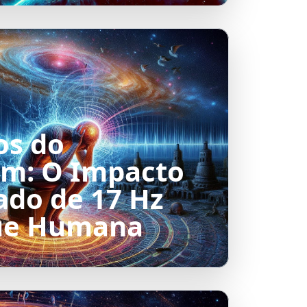
os do
om: O Impacto
ado de 17 Hz
ue Humana