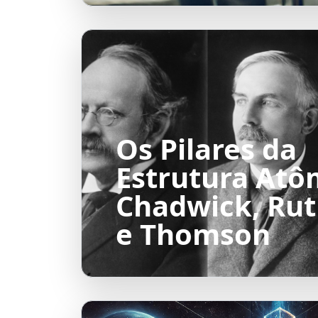
Os Pilares da
Estrutura Atô
Chadwick, Rut
e Thomson