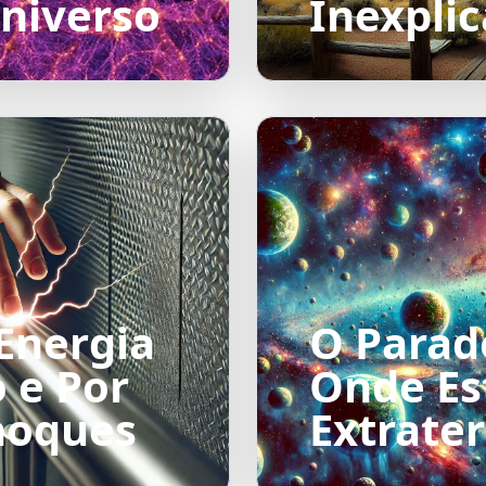
niverso
Inexplic
 Energia
O Parad
 e Por
Onde Es
hoques
Extrater