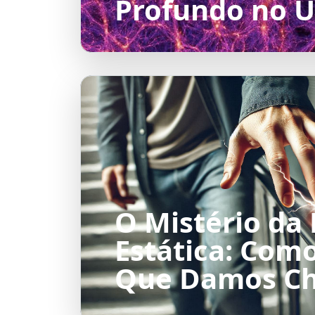
Profundo no U
O Mistério da
Estática: Como
Que Damos C