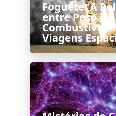
Foguete: A Re
entre Peso e
Combustível n
Viagens Espac
Mistérios do 