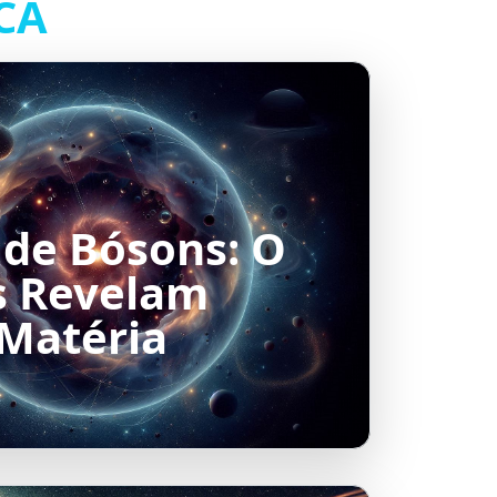
ICA
 de Bósons: O
s Revelam
 Matéria