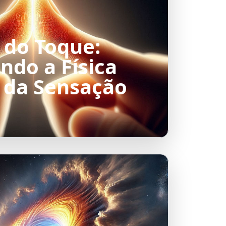
 do Toque:
ndo a Física
s da Sensação