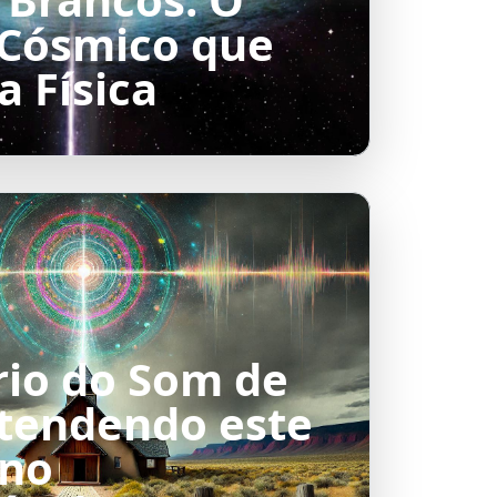
Cósmico que
a Física
rio do Som de
ntendendo este
no