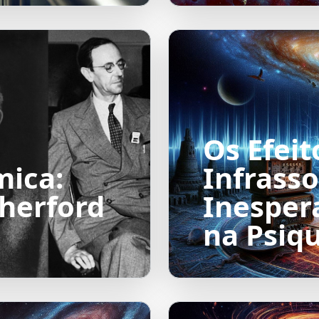
Os Efeit
mica:
Infrass
herford
Inesper
na Psiq