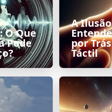
A Ilusão
: O Que
Entende
a Pode
por Trá
ço?
Táctil
o