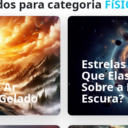
dos para categoria
FíS
Estrelas
Que Ela
 Ar
Sobre a
 Gelado
Escura?