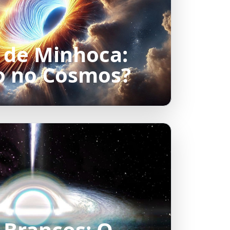
 de Minhoca:
o no Cosmos?
 Brancos: O