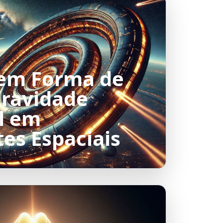
em Forma de
Gravidade
al em
es Espaciais