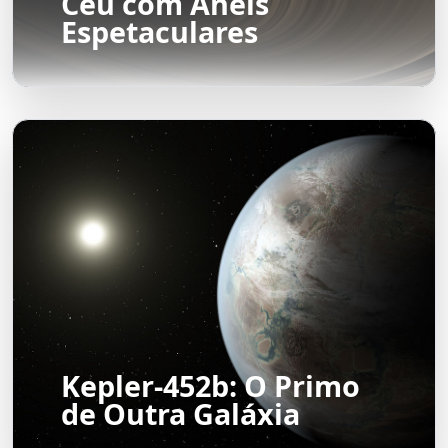
Céu com Anéis
Espetaculares
Kepler-452b: O Primo
de Outra Galáxia