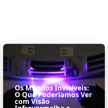
Os Mundos Invisíveis:
O Que Poderíamos Ver
com Visão
Infravermelha e