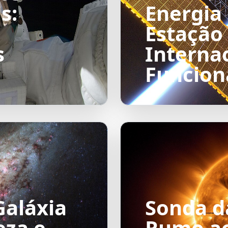
s:
Energia 
Estação 
s
Interna
Funcion
Galáxia
Sonda 
eza e
Rumo ao