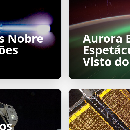
s Nobre
Aurora 
ções
Espetác
Visto d
os