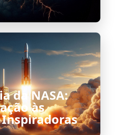
ria da NASA:
ação às
 Inspiradoras