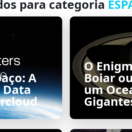
dos para categoria
ESP
O Enigm
aço: A
Boiar o
 Data
um Oce
arcloud
Gigante