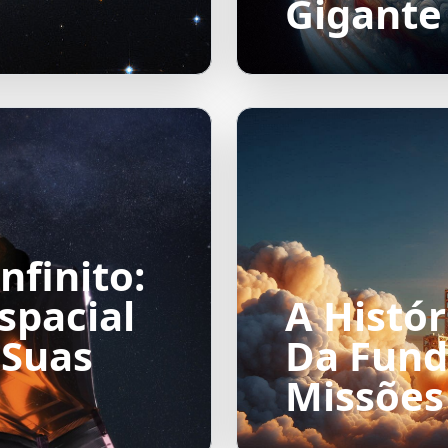
Gigante
nfinito:
spacial
A Histó
 Suas
Da Fund
Missões