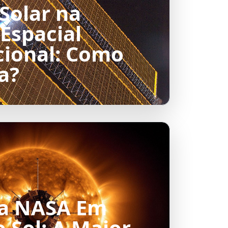
Solar na
Espacial
cional: Como
a?
da NASA Em
 Sol: A Maior