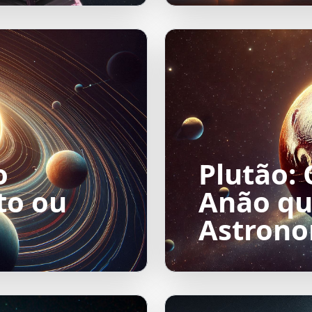
o
Plutão: 
to ou
Anão qu
Astron