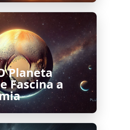
O Planeta
e Fascina a
omia