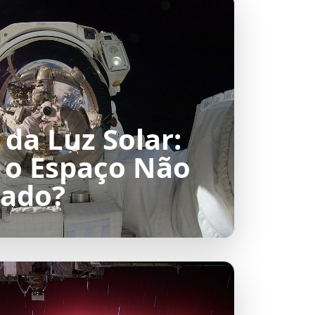
 da Luz Solar:
 o Espaço Não
nado?