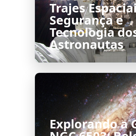
Trajes Espaciai
Segurança e
Tecnologia do
Astronautas
Explorando a 
NGC 6503: Bel