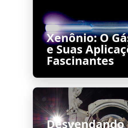
Xenônio: O Gá
e Suas Aplica
Fascinantes
Desvendando 