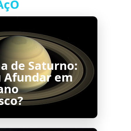
AçO
a de Saturno:
u Afundar em
ano
sco?