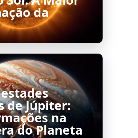
ação da
estades
 de Júpiter:
rmações na
ra do Planeta