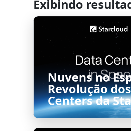
Exibindo resulta
Nuvens no Esp
Revolução dos
Centers da St