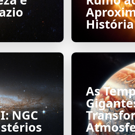
azio
Aproxim
História
As Temp
Gigantes
I: NGC
Transfo
stérios
Atmosfe