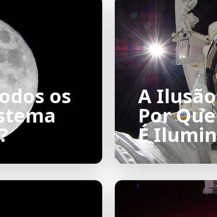
Todos os
A Ilusão
istema
Por Que
?
É Ilumi