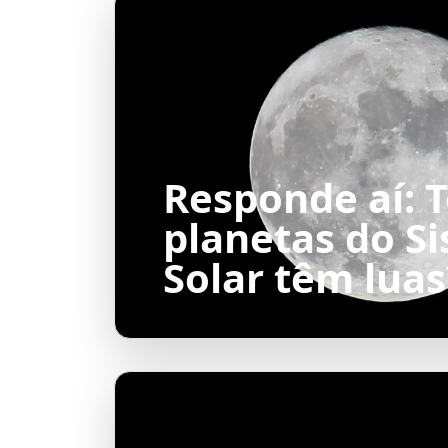
Responde aí: 
planetas do S
Solar têm luas