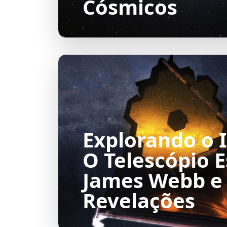
Cósmicos
Explorando o I
O Telescópio E
James Webb e
Revelações