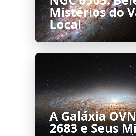
Mistérios do V
Local
A Galáxia OVN
2683 e Seus Mi