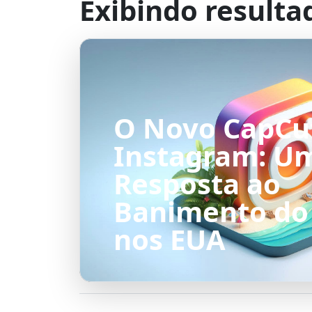
Exibindo resulta
O Novo CapCu
Instagram: U
Resposta ao
Banimento do
nos EUA