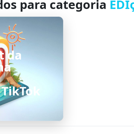
dos para categoria
EDI
t da
ma
 TikTok