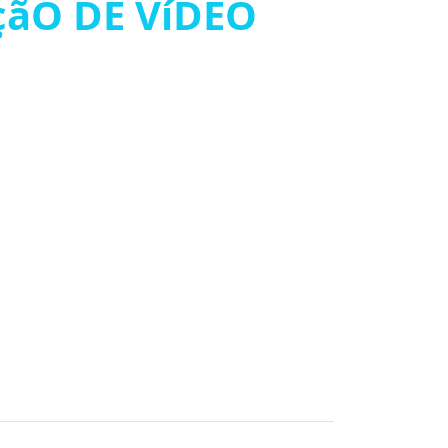
çãO DE VíDEO