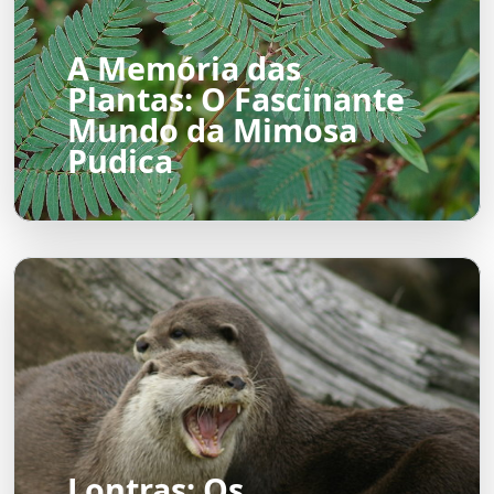
A Memória das
Plantas: O Fascinante
Mundo da Mimosa
Pudica
Lontras: Os