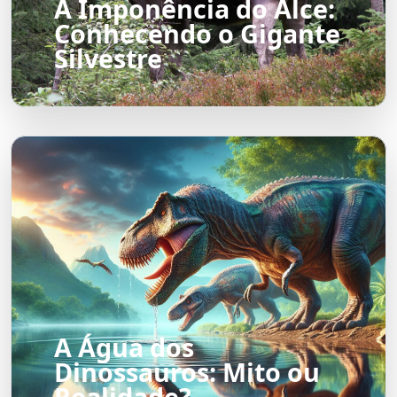
A Imponência do Alce:
Conhecendo o Gigante
Silvestre
A Água dos
Dinossauros: Mito ou
Realidade?