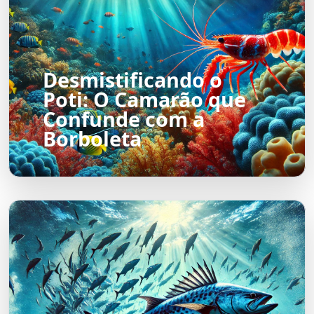
Desmistificando o
Poti: O Camarão que
Confunde com a
Borboleta