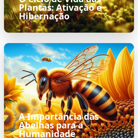
Plantas: Ativação e
Hibernação
A Importância das
Abelhas para a
Humanidade