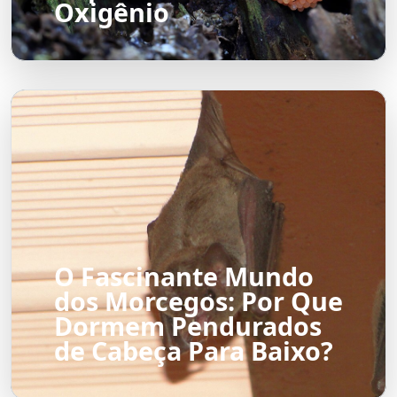
Oxigênio
O Fascinante Mundo
dos Morcegos: Por Que
Dormem Pendurados
de Cabeça Para Baixo?