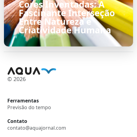
Cores Inventadas: A
Fascinante Interseção
Entre Natureza e
Criatividade Humana
© 2026
Ferramentas
Previsão do tempo
Contato
contato@aquajornal.com