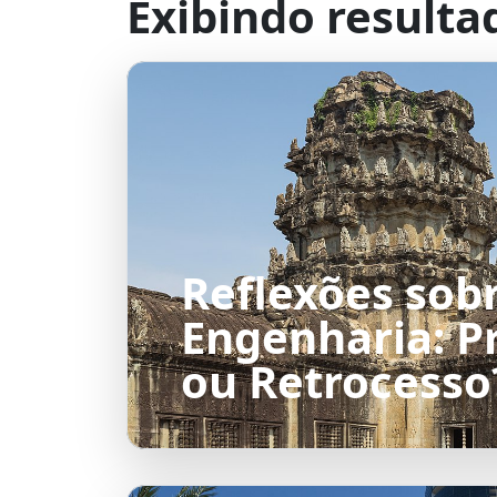
Exibindo resulta
Reflexões sob
Engenharia: P
ou Retrocesso