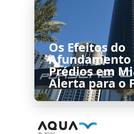
Os Efeitos do
Afundamento
Prédios em M
Alerta para o 