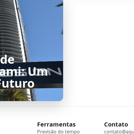
 de
iami: Um
Futuro
Ferramentas
Contato
Previsão do tempo
contato@aqu