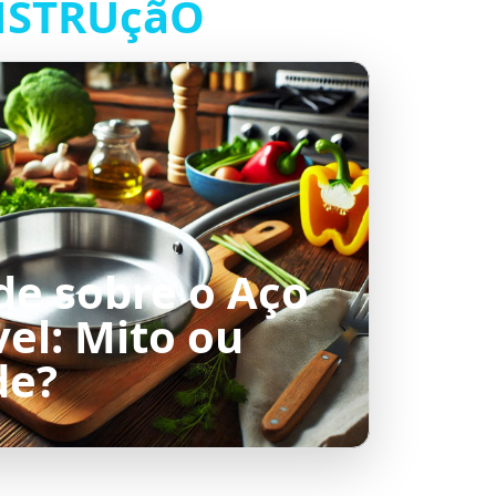
STRUçãO
de sobre o Aço
el: Mito ou
de?