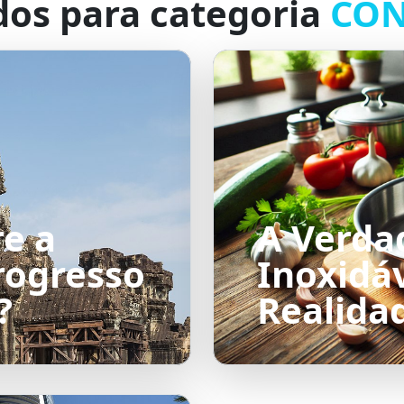
dos para categoria
CON
re a
A Verda
rogresso
Inoxidáv
?
Realida