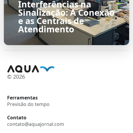
Interferências na
Sinalização: A Conexão
e as Centrais de
Atendimento
© 2026
Ferramentas
Previsão do tempo
Contato
contato@aquajornal.com