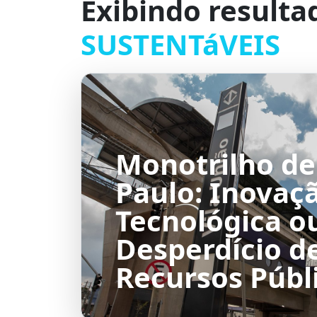
Exibindo resulta
SUSTENTáVEIS
Monotrilho de
Paulo: Inovaç
Tecnológica o
Desperdício d
Recursos Públ