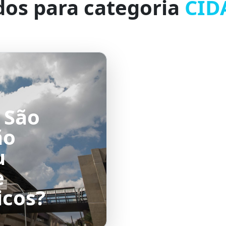
dos para categoria
CID
 São
ão
u
e
icos?