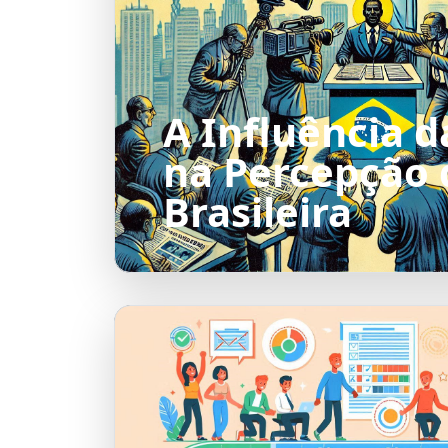
A Influência d
na Percepção 
Brasileira