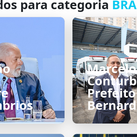
dos para categoria
BRA
ão
Marcelo 
Conturb
re
Prefeito
brios
Bernard