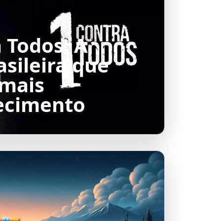
 Todos: A
asileira que
mais
ecimento