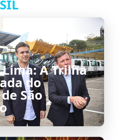
SIL
Lima: A Trilha
ada do
 de São
o