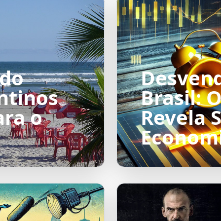
 do
Desvend
ntinos
Brasil: 
ara o
Revela 
Economi