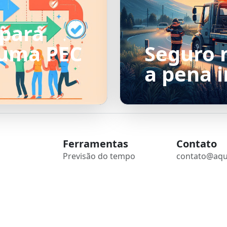
 para
 uma PEC
Seguro n
a pena i
Ferramentas
Contato
Previsão do tempo
contato@aqu