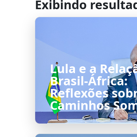
Exibindo resulta
Lula e a Relaç
Brasil-África:
Reflexões sob
Caminhos Som