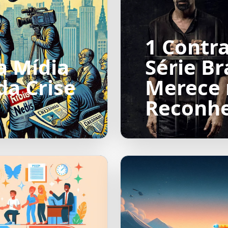
1 Contra
a Mídia
Série Br
da Crise
Merece 
Reconh