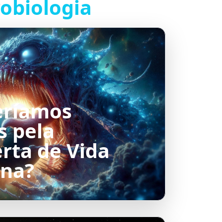
robiologia
eríamos
s pela
rta de Vida
ena?