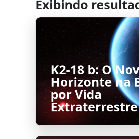
Exibindo resulta
K2-18 b: O No
Horizonte na 
por Vida
Extraterrestre