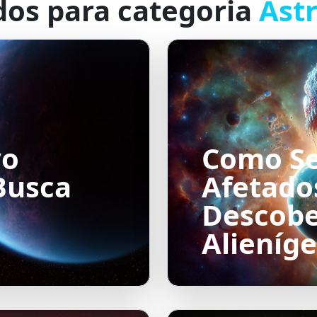
dos para categoria
Ast
vo
Como S
Busca
Afetado
Descobe
Alieníg