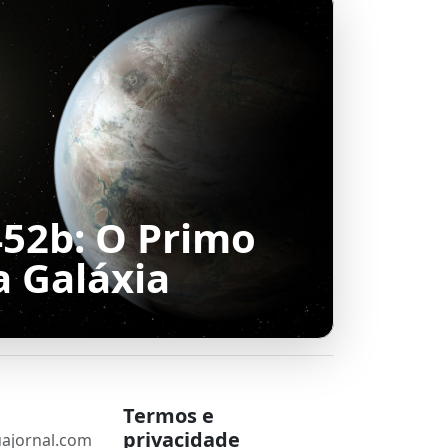
452b: O Primo
a Galáxia
Termos e
privacidade
ajornal.com