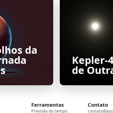
olhos da
rnada
Kepler-
as
de Outr
Ferramentas
Contato
Previsão do tempo
contato@aqu