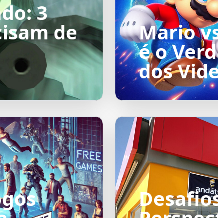
do: 3
cisam de
Mario v
é o Ver
dos Vid
ogos
Desafio
a
Perspec