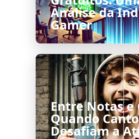
Análise da Ind
Gamer
Entre Notas e
Quando Canto
Desafiam a A