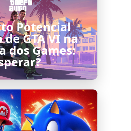
to Potencial
o de GTA VI na
ia dos Games:
sperar?