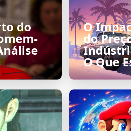
rto do
O Impac
Homem-
do Preç
nálise
Indústr
l
O Que E