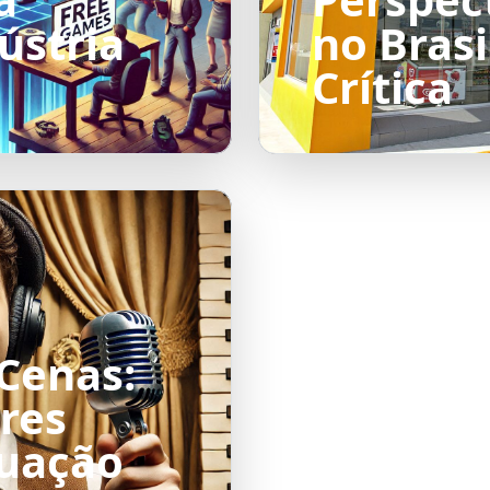
ústria
no Brasi
Crítica
 Cenas:
res
tuação