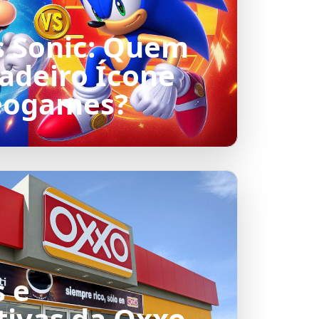
s Sonic: Quem
dadeiro Ícone
eogames?
s e
tivas da Oxxo