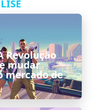
LISE
 A Revolução
e mudar
o mercado de