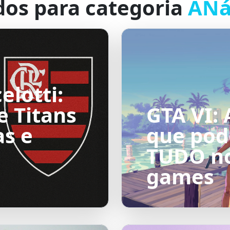
dos para categoria
ANá
elotti:
e Titans
GTA VI:
as e
que pod
TUDO n
games