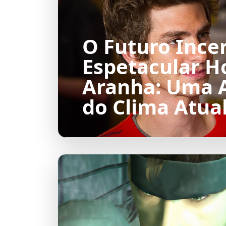
O Futuro Ince
Espetacular 
Aranha: Uma A
do Clima Atua