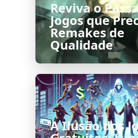
Reviva o Passa
Jogos que Pre
Remakes de
Qualidade
A Ilusão dos J
Gratuitos: Um