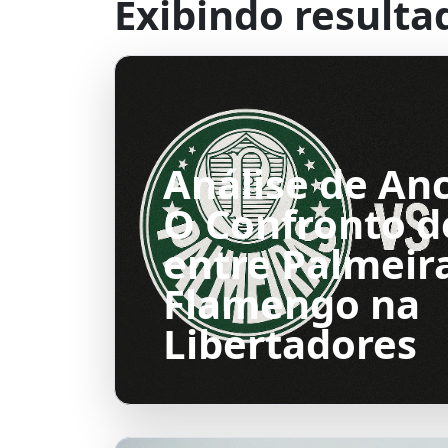
Exibindo resulta
Análise de Anc
O Confronto d
entre Palmeir
Flamengo na
Libertadores