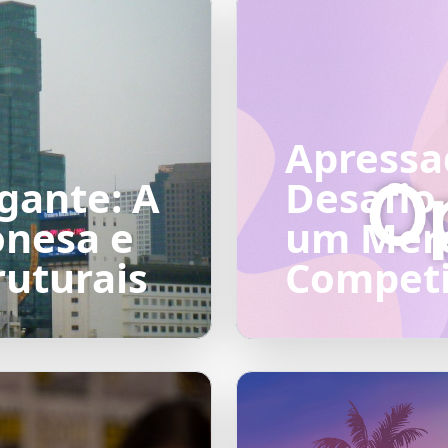
Apressa
gante: A
Desafio
onesa e
um Mer
ruturais
Competi