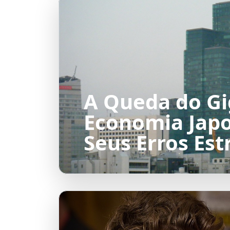
A Queda do Gi
Economia Jap
Seus Erros Est