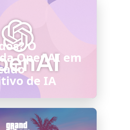
dos? O
 da OpenAI em
cado
tivo de IA