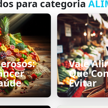
dos para categoria
ALI
erosos:
Vale Al
âncer
Que Com
Saúde
Evitar