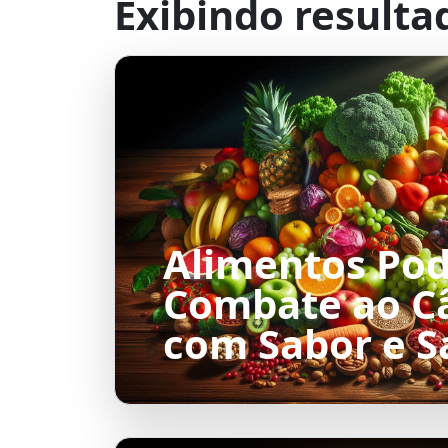
Exibindo resulta
Alimentos Pod
Combate ao C
com Sabor e 