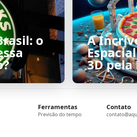
rasil: o
A Incrív
essa
Espacia
o?
3D pela
Ferramentas
Contato
Previsão do tempo
contato@aqu