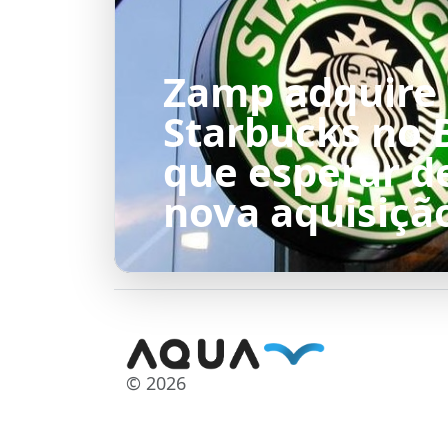
Zamp adquire
Starbucks no B
que esperar d
nova aquisiçã
© 2026