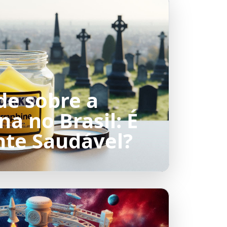
de sobre a
a no Brasil: É
te Saudável?