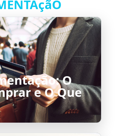
MENTAçãO
imentação: O
prar e O Que