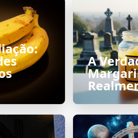
iação:
des
A Verda
os
Margarin
Realmen