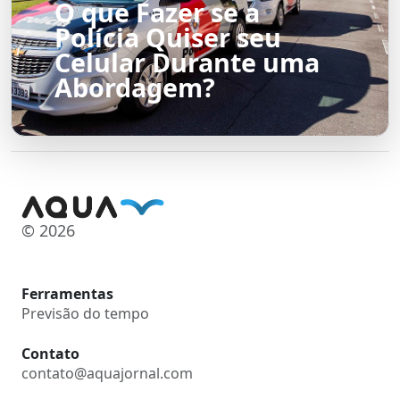
O que Fazer se a
Polícia Quiser seu
Celular Durante uma
Abordagem?
© 2026
Ferramentas
Previsão do tempo
Contato
contato@aquajornal.com